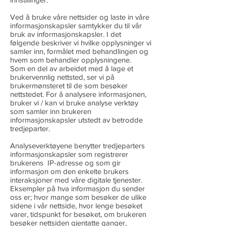
Ved å bruke våre nettsider og laste in våre
informasjonskapsler samtykker du til vår
bruk av informasjonskapsler. I det
følgende beskriver vi hvilke opplysninger vi
samler inn, formålet med behandlingen og
hvem som behandler opplysningene.
Som en del av arbeidet med å lage et
brukervennlig nettsted, ser vi på
brukermønsteret til de som besøker
nettstedet. For å analysere informasjonen,
bruker vi / kan vi bruke analyse verktøy
som samler inn brukeren
informasjonskapsler utstedt av betrodde
tredjeparter.
Analyseverktøyene benytter tredjeparters
informasjonskapsler som registrerer
brukerens IP-adresse og som gir
informasjon om den enkelte brukers
interaksjoner med våre digitale tjenester.
Eksempler på hva informasjon du sender
oss er; hvor mange som besøker de ulike
sidene i vår nettside, hvor lenge besøket
varer, tidspunkt for besøket, om brukeren
besøker nettsiden gjentatte ganger,