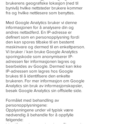
brukerens geografiske lokasjon (ned til
bynivå) hvilke nettsteder brukere kommer
fra og hvilke nettlesere som benyttes.
Med Google Analytics bruker vi denne
informasjonen for å analysere din og
andres nettadferd. En IP-adresse er
definert som en personopplysning fordi
den kan spores tilbake til en bestemt
maskinvare og dermed til en enkeltperson.
Vi bruker / kan bruke Google Analytics
sporingskode som anonymiserer IP-
adressen før informasjonen lagres og
bearbeides av Google. Dermed kan ikke
IP-adressen som lagres hos Google
brukes til å identifisere den enkelte
brukeren. For mer informasjon om Google
Analytics sin bruk av informasjonskapsler,
besøk Google Analytics sin offisielle side.
Formålet med behandling av
personopplysningene:
Opplysningene under vil typisk være
nødvendig å behandle for å oppfylle
følgende:
Identifisere deg som kunde av Firmagodt