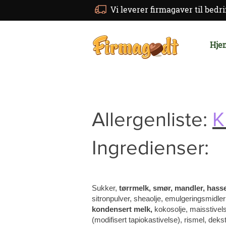
Vi leverer firmagaver til bedri
Hje
Allergenliste:
K
Ingredienser:
Sukker,
tørrmelk, smør, mandler, hasse
sitronpulver, sheaolje, emulgeringsmidler
kondensert melk,
kokosolje, maisstivels
(modifisert tapiokastivelse), rismel, deks