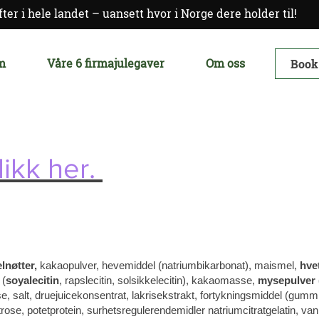
fter i hele landet – uansett hvor i Norge dere holder til!
m
Våre 6 firmajulegaver
Om oss
Book
likk her.
lnøtter,
kakaopulver, hevemiddel (natriumbikarbonat), maismel,
hve
 (
soyalecitin
, rapslecitin, solsikkelecitin), kakaomasse,
mysepulver
e, salt, druejuicekonsentrat, lakrisekstrakt, fortykningsmiddel (gumm
trose, potetprotein, surhetsregulerendemidler natriumcitratgelatin, van