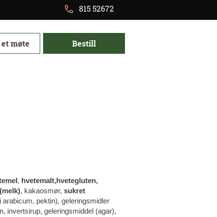
815 52672
 et møte
Bestill
temel
,
hvetemalt,hvetegluten,
(melk)
, kakaosmør,
sukret
i arabicum, pektin), geleringsmidler
n, invertsirup, geleringsmiddel (agar),