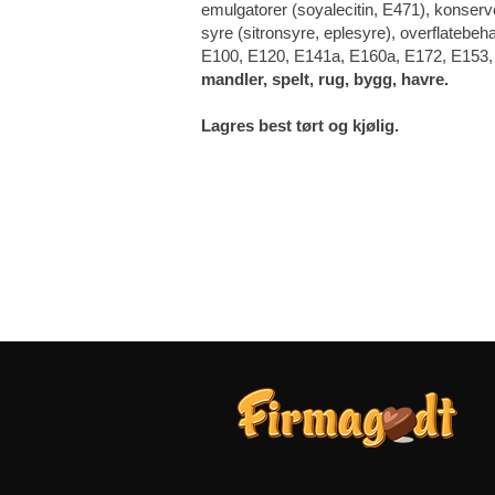
emulgatorer (soyalecitin, E471), konserve
syre (sitronsyre, eplesyre), overflatebeh
E100, E120, E141a, E160a, E172, E153,
mandler, spelt, rug, bygg, havre.
Lagres best tørt og kjølig.