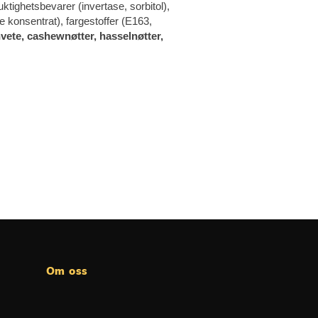
tighetsbevarer (invertase, sorbitol),
e konsentrat), fargestoffer (E163,
vete, cashewnøtter, hasselnøtter,
Om oss