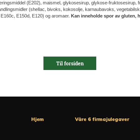
ringsmiddel (E202), maismel, glykosesirup, glykose-fruktosesirup, fuk
andlingsmidler (shellac, bivoks, kokosolje, karnaubavoks, vegetabilsk
 E160c, E150d, E120) og aromaer.
Kan inneholde spor av gluten, h
Til forsiden
Hjem
Våre 6 firmajulegaver