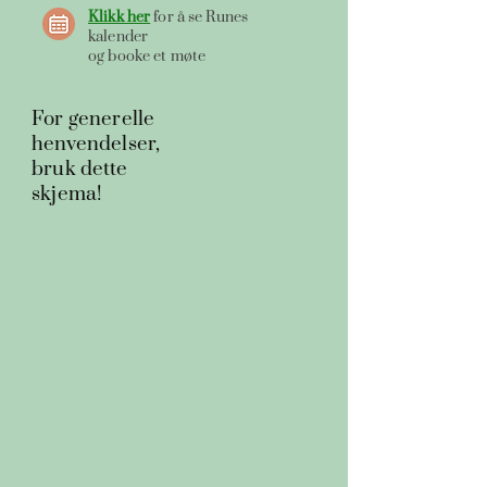
Klikk her
for å se Runes
kalender
og booke et møte
For generelle
henvendelser,
bruk dette
skjema!