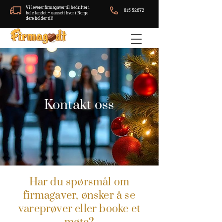
Vi leverer firmagaver til bedrifter i
815 52672
hele landet – uansett hvor i Norge
dere holder til!
Kontakt oss
Har du spørsmål om
firmagaver, ønsker å se
vareprøver eller booke et