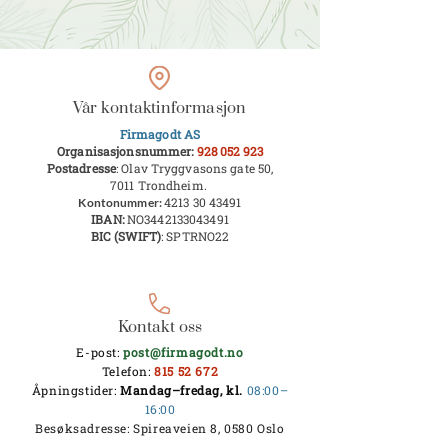
Vår kontaktinformasjon
Firmagodt AS
Organisasjonsnummer:
928 052 923
Postadresse
: Olav Tryggvasons gate 50,
7011 Trondheim.
4213 30 43491
Kontonummer:
IBAN:
NO3442133043491
BIC (SWIFT)
: SPTRNO22
Kontakt oss
E-post:
post@firmagodt.no
Telefon:
815 52 672
Åpningstider:
Mandag–fredag, kl.
08:00–
16:00
Besøksadresse: Spireaveien 8, 0580 Oslo