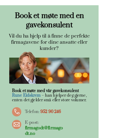
Book et møte med en
gavekonsulent
Vil du ha hjelp til å finne de perfekte
firmagavene for dine ansatte eller
kunder?
Book et møte med vår gavekonsulent
Rune Eidskrem
– han hjelper deg gjerne,
enten det gjelder små eller store volumer.
Telefon:
952 90 246
E-post:
firmagodt@firmago
dt.no